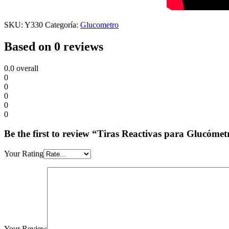
SKU:
Y330
Categoría:
Glucometro
Based on 0 reviews
0.0
overall
0
0
0
0
0
Be the first to review “Tiras Reactivas para Glucó
Your Rating
Your Review