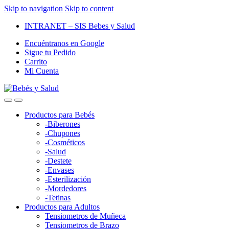
Skip to navigation
Skip to content
INTRANET – SIS Bebes y Salud
Encuéntranos en Google
Sigue tu Pedido
Carrito
Mi Cuenta
Productos para Bebés
-Biberones
-Chupones
-Cosméticos
-Salud
-Destete
-Envases
-Esterilización
-Mordedores
-Tetinas
Productos para Adultos
Tensiometros de Muñeca
Tensiometros de Brazo