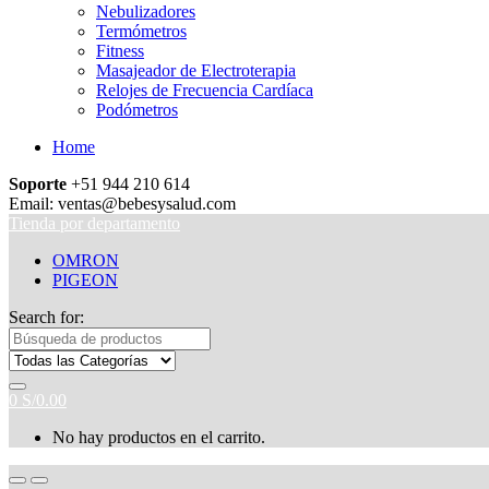
Nebulizadores
Termómetros
Fitness
Masajeador de Electroterapia
Relojes de Frecuencia Cardíaca
Podómetros
Home
Soporte
+51 944 210 614
Email: ventas@bebesysalud.com
Tienda por departamento
OMRON
PIGEON
Search for:
0
S/
0.00
No hay productos en el carrito.