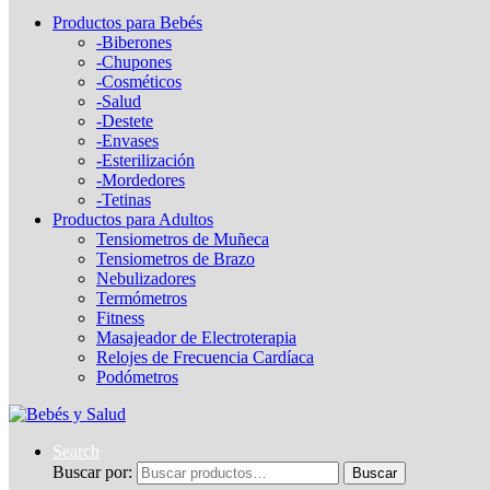
Productos para Bebés
-Biberones
-Chupones
-Cosméticos
-Salud
-Destete
-Envases
-Esterilización
-Mordedores
-Tetinas
Productos para Adultos
Tensiometros de Muñeca
Tensiometros de Brazo
Nebulizadores
Termómetros
Fitness
Masajeador de Electroterapia
Relojes de Frecuencia Cardíaca
Podómetros
Search
Buscar por:
Buscar