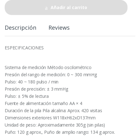
t
Añadir al carrito
i
t
y
Descripción
Reviews
ESPECIFICACIONES
Sistema de medición Método oscilométrico
Presión del rango de medición: 0 ~ 300 mmHg
Pulso: 40 ~ 180 pulso / min
Presión de precisión: ± 3 mmHg
Pulso: ± 5% de lectura
Fuente de alimentación tamaño AA × 4
Duración de la pila Pila alcalina: Aprox. 420 visitas
Dimensiones exteriores W118xH62xD137mm
Unidad de peso: Aproximadamente 305g (sin pilas)
Puño: 120 g aprox., Puño de amplio rango: 134 g aprox.