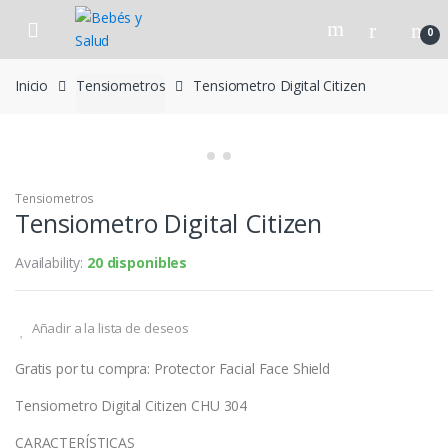
Skip to navigation
Skip to content
0
Inicio
Tensiometros
Tensiometro Digital Citizen
Tensiometros
Tensiometro Digital Citizen
Availability:
20 disponibles
Añadir a la lista de deseos
Gratis por tu compra: Protector Facial Face Shield
Tensiometro Digital Citizen CHU 304
CARACTERÍSTICAS