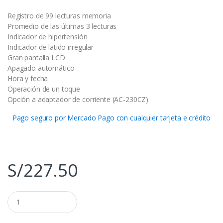
Registro de 99 lecturas memoria
Promedio de las últimas 3 lecturas
Indicador de hipertensión
Indicador de latido irregular
Gran pantalla LCD
Apagado automático
Hora y fecha
Operación de un toque
Opción a adaptador de corriente (AC-230CZ)
Pago seguro por Mercado Pago con cualquier tarjeta e crédito
S/
227.50
Q
u
a
n