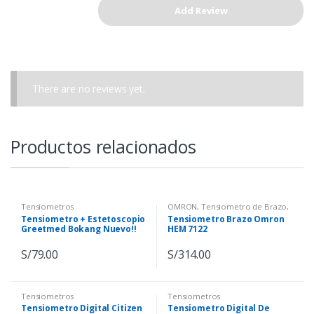
There are no reviews yet.
Productos relacionados
Tensiometros
OMRON
,
Tensiometro de Brazo
,
Tensiometros
Tensiometro + Estetoscopio
Tensiometro Brazo Omron
Greetmed Bokang Nuevo!!
HEM 7122
S/
79.00
S/
314.00
Tensiometros
Tensiometros
Tensiometro Digital Citizen
Tensiometro Digital De