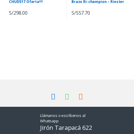
CHUD517 Oferta!!!
Brazo Ri-champion – Riester
S/
298.00
S/
557.70
B
r
a
n
Llámanos o escríbenos al
d
Whatsapp
Jirón Tarapacá 622
s