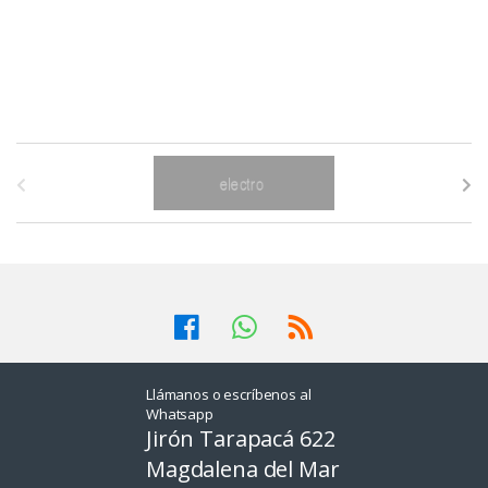
B
r
a
n
d
s
Llámanos o escríbenos al
Whatsapp
C
Jirón Tarapacá 622
a
Magdalena del Mar