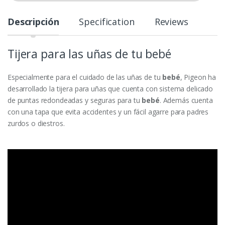
t
y
Descripción
Specification
Reviews
Tijera para las uñas de tu bebé
Especialmente para el cuidado de las uñas de tu
bebé
, Pigeon ha
desarrollado la tijera para uñas que cuenta con sistema delicado
de puntas redondeadas y seguras para tu
bebé
. Además cuenta
con una tapa que evita accidentes y un fácil agarre para padres
zurdos o diestros.