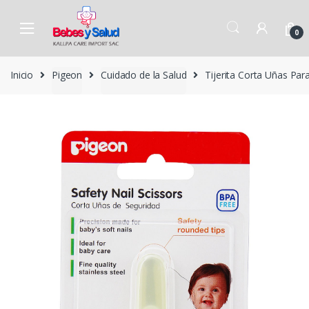
Skip to navigation
Skip to content
0
Inicio
Pigeon
Cuidado de la Salud
Tijerita Corta Uñas Pa