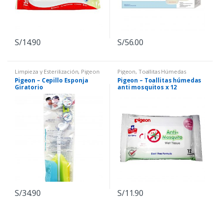
S/
14.90
S/
56.00
Limpieza y Esterilización
,
Pigeon
Pigeon
,
Toallitas Húmedas
Pigeon – Cepillo Esponja
Pigeon – Toallitas húmedas
Giratorio
anti mosquitos x 12
unidades
S/
34.90
S/
11.90