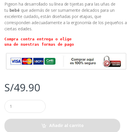
Pigeon ha desarrollado su línea de tijeritas para las uñas de
tu
bebé
que además de ser sumamente delicados para un
excelente cuidado
,
están diseñadas por etapas, que
corresponden adecuadamente a la ergonomía de los pequeños a
ciertas edades.
Compra contra entrega o elige 

una de nuestras formas de pago
S/
49.90
Q
u
a
n
t
Añadir al carrito
i