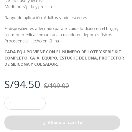
De fácil uso y lectura
Medición rápida y precisa
Rango de aplicación: Adultos y adolescentes
El dispositivo es adecuado para el cuidado diario en el hogar,
atención médica comunitaria, cuidado en deportes físicos.
Procedencia: Hecho en China
CADA EQUIPO VIENE CON EL NUMERO DE LOTE Y SERIE KIT
COMPLETO, CAJA, EQUIPO, ESTUCHE DE LONA, PROTECTOR
DE SILICONA Y COLGADOR.
S/
94.50
S/
199.00
Q
u
a
n
t
Añadir al carrito
i
t