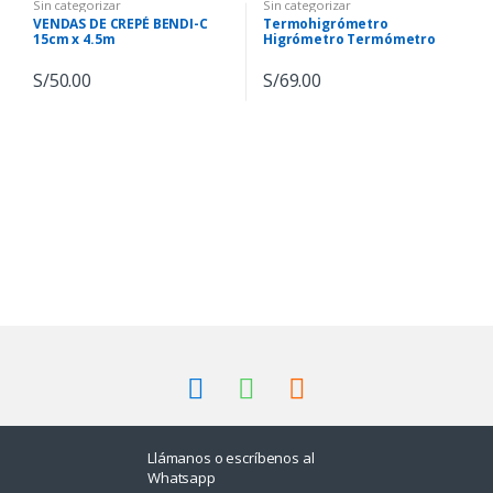
Sin categorizar
Sin categorizar
VENDAS DE CREPÉ BENDI-C
Termohigrómetro
15cm x 4.5m
Higrómetro Termómetro
Digital C/ Sonda Htc-2
S/
50.00
S/
69.00
B
r
a
n
Llámanos o escríbenos al
d
Whatsapp