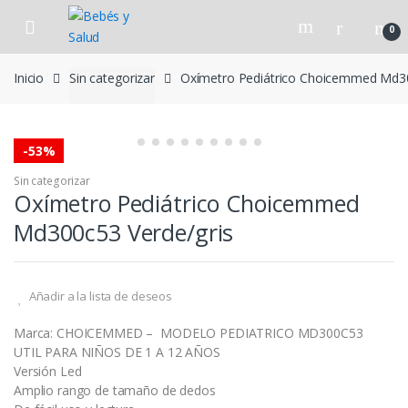
Skip to navigation
Skip to content
0
Inicio
Sin categorizar
Oxímetro Pediátrico Choicemmed Md30
-
53%
Sin categorizar
Oxímetro Pediátrico Choicemmed
Md300c53 Verde/gris
Añadir a la lista de deseos
Marca: CHOICEMMED – MODELO PEDIATRICO MD300C53
UTIL PARA NIÑOS DE 1 A 12 AÑOS
Versión Led
Amplio rango de tamaño de dedos