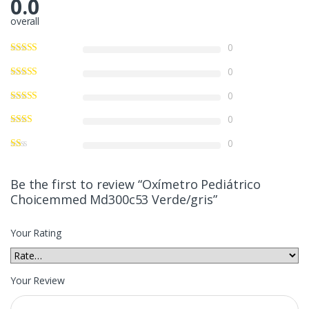
0.0
overall
0
0
0
0
0
Be the first to review “Oxímetro Pediátrico
Choicemmed Md300c53 Verde/gris”
Your Rating
Your Review